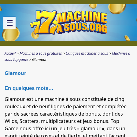
☰
Accueil
Machines à sous gratuites
Critiques machines à sous
Machines à
sous Topgame
Glamour
Glamour
En quelques mots…
Glamour est une machine à sous constituée de cinq
rouleaux et de neuf lignes de paiement et complétée
par de sacrées caractéristiques de bonus, dont des
Wilds, Scatters, multiplicateurs et jeux bonus. Top
Game nous offre ici un jeu très « glamour », dans un
esprit teinté de roses et de fierté, et mettant l’accent