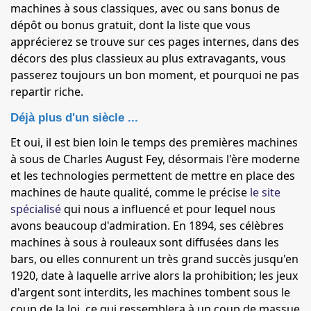
machines à sous classiques, avec ou sans bonus de
dépôt ou bonus gratuit, dont la liste que vous
apprécierez se trouve sur ces pages internes, dans des
décors des plus classieux au plus extravagants, vous
passerez toujours un bon moment, et pourquoi ne pas
repartir riche.
Déjà plus d'un siècle ...
Et oui, il est bien loin le temps des premières machines
à sous de Charles August Fey, désormais l'ère moderne
et les technologies permettent de mettre en place des
machines de haute qualité, comme le précise
le site
spécialisé
qui nous a influencé et pour lequel nous
avons beaucoup d'admiration. En 1894, ses célèbres
machines à sous à rouleaux sont diffusées dans les
bars, ou elles connurent un très grand succès jusqu'en
1920, date à laquelle arrive alors la prohibition; les jeux
d'argent sont interdits, les machines tombent sous le
coup de la loi, ce qui ressemblera à un coup de massue