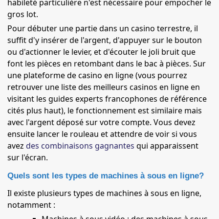
habileté particulière n'est nécessaire pour empocher le
gros lot.
Pour débuter une partie dans un casino terrestre, il
suffit d'y insérer de l'argent, d'appuyer sur le bouton
ou d'actionner le levier, et d'écouter le joli bruit que
font les pièces en retombant dans le bac à pièces. Sur
une plateforme de casino en ligne (vous pourrez
retrouver une liste des meilleurs casinos en ligne en
visitant les guides experts francophones de référence
cités plus haut), le fonctionnement est similaire mais
avec l'argent déposé sur votre compte. Vous devez
ensuite lancer le rouleau et attendre de voir si vous
avez
des combinaisons gagnantes
qui apparaissent
sur l'écran.
Quels sont les types de machines à sous en ligne?
Il existe plusieurs types de machines à sous en ligne,
notamment :