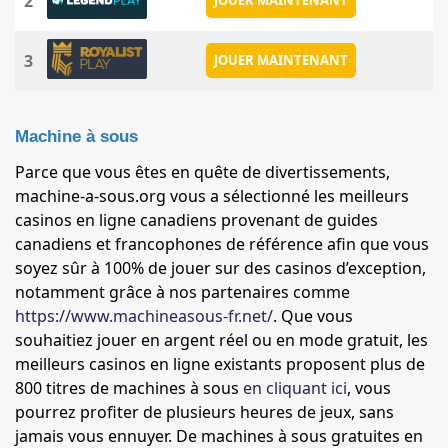
2
JOUER MAINTENANT
3
JOUER MAINTENANT
Machine à sous
Parce que vous êtes en quête de divertissements,
machine-a-sous.org vous a sélectionné les meilleurs
casinos en ligne canadiens provenant de guides
canadiens et francophones de référence afin que vous
soyez sûr à 100% de jouer sur des casinos d’exception,
notamment grâce à nos partenaires comme
https://www.machineasous-fr.net/
. Que vous
souhaitiez jouer en argent réel ou en mode gratuit, les
meilleurs casinos en ligne existants proposent plus de
800 titres de machines à sous
en cliquant ici
, vous
pourrez profiter de plusieurs heures de jeux, sans
jamais vous ennuyer. De machines à sous gratuites en