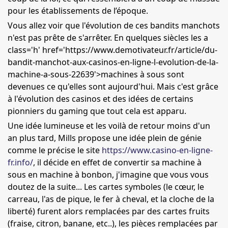
pour les établissements de l’époque.
Vous allez voir que l'évolution de ces bandits manchots
n'est pas prête de s'arrêter. En quelques siècles les a
class='h' href='https://www.demotivateur.fr/article/du-
bandit-manchot-aux-casinos-en-ligne-l-evolution-de-la-
machine-a-sous-22639'>machines à sous sont
devenues ce qu'elles sont aujourd'hui. Mais c'est grâce
à l'évolution des casinos et des idées de certains
pionniers du gaming que tout cela est apparu.
Une idée lumineuse et les voilà de retour moins d'un
an plus tard, Mills propose une idée plein de génie
comme le précise le site
https://www.casino-en-ligne-
fr.info/
, il décide en effet de convertir sa machine à
sous en machine à bonbon, j'imagine que vous vous
doutez de la suite... Les cartes symboles (le cœur, le
carreau, l'as de pique, le fer à cheval, et la cloche de la
liberté) furent alors remplacées par des cartes fruits
(fraise, citron, banane, etc..), les pièces remplacées par