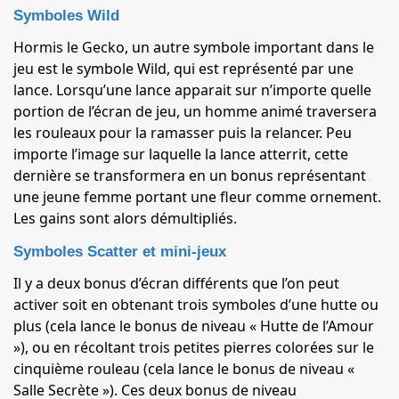
Symboles Wild
Hormis le Gecko, un autre symbole important dans le
jeu est le symbole Wild, qui est représenté par une
lance. Lorsqu’une lance apparait sur n’importe quelle
portion de l’écran de jeu, un homme animé traversera
les rouleaux pour la ramasser puis la relancer. Peu
importe l’image sur laquelle la lance atterrit, cette
dernière se transformera en un bonus représentant
une jeune femme portant une fleur comme ornement.
Les gains sont alors démultipliés.
Symboles Scatter et mini-jeux
Il y a deux bonus d’écran différents que l’on peut
activer soit en obtenant trois symboles d’une hutte ou
plus (cela lance le bonus de niveau « Hutte de l’Amour
»), ou en récoltant trois petites pierres colorées sur le
cinquième rouleau (cela lance le bonus de niveau «
Salle Secrète »). Ces deux bonus de niveau