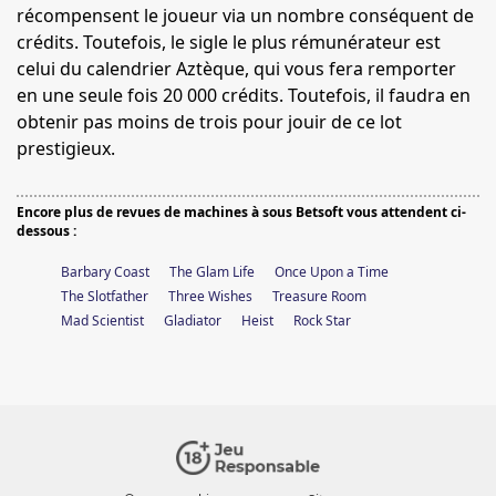
récompensent le joueur via un nombre conséquent de
crédits. Toutefois, le sigle le plus rémunérateur est
celui du calendrier Aztèque, qui vous fera remporter
en une seule fois 20 000 crédits. Toutefois, il faudra en
obtenir pas moins de trois pour jouir de ce lot
prestigieux.
Encore plus de revues de machines à sous Betsoft vous attendent ci-
dessous :
Barbary Coast
The Glam Life
Once Upon a Time
The Slotfather
Three Wishes
Treasure Room
Mad Scientist
Gladiator
Heist
Rock Star