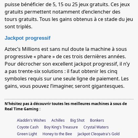
puisse bénéficier de 5, 15 ou 25 jeux gratuits. Ces jeux
gratuits permettent notamment d’enclencher des
tours gratuits. Tous les gains obtenus à ce stade du jeu
sont triplés.
Jackpot progressif
Aztec’s Millions est sans nul doute la machine à sous
progressive « phare » de ces trois dernières années.
Pour décrocher son excellent jackpot progressif, il n’y
a pas trente-six solutions : il faut obtenir les cinq
symboles requis sur une seule ligne de paiement. Les
gains, vous pouvez l’imaginer, seront gigantesques.
N’hésitez pas à découvrir toutes les meilleures machines à sous de
Real Time Gaming :
Aladdin's Wishes
Achilles
Big Shot
Bonkers
Coyote Cash
Boy King's Treasure
Crystal Waters
Green Light
Honey to the Bee
Jackpot Cleopatra's Gold