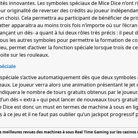
ités innovantes. Les symboles spéciaux de Mice Dice n’ont r
our originalité de reverser des crédits au joueur indépen
on choisi. Cela permettra au participant de bénéficier de pr
tter apparaitra au moins trois fois n’importe où sur l’écran
lançant un dés- a quant à lui deux rôles très précis : il peu
ous les autres symboles pour permettre la formation de c
ieu, permet d’activer la fonction spéciale lorsque trois de c
oite sur les rouleaux.
péciale
 spéciale s’active automatiquement dès que deux symboles 
leaux. Le joueur verra alors une animation présentant le jet
indiquera le nombre de tours gratuits obtenus par le joueur. 
d’un dés « extra » qui peut lancer de nouveaux tours gratuit
e Dice est donc un must en termes de machine à sous en lig
à ce jeu et il ne faut pas oublier qu’un jackpot progressif
os meilleures revues des machines à sous Real Time Gaming sur les casinos e