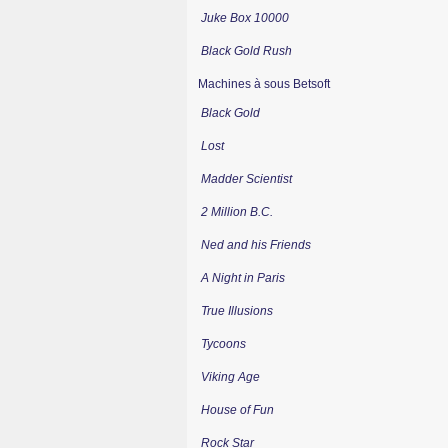
Juke Box 10000
Black Gold Rush
Machines à sous Betsoft
Black Gold
Lost
Madder Scientist
2 Million B.C.
Ned and his Friends
A Night in Paris
True Illusions
Tycoons
Viking Age
House of Fun
Rock Star