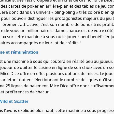
ancans, des rats croupiers et un chat de casino. Mice Dice
 des cartes de poker en arrière-plan et des tables de jeu co
uera donc dans un univers « bling-bling » très coloré bien q
 pour pouvoir distinguer les protagonistes majeurs du jeu 
ulièrement attractive, c’est son nombre de bonus très profit
ire de vous un millionnaire si dame chance est de votre côté.
ux sur cette machine à sous où le joueur peut bénéficier j
ires accompagnés de leur lot de crédits !
ise et rémunération
st une machine à sous qui coûtera en réalité peu au joueur.
oueur de quitter le casino en ligne de son choix avec un sold
Mice Dice offre en effet plusieurs options de mises. Le joueu
par jeton tout en sélectionnant le nombre de lignes qu’il sou
e 25 lignes de paiement. Mice Dice offre donc suffisamment
et préférences de chacun.
ild et Scatter
 l’avons expliqué plus haut, cette machine à sous progre