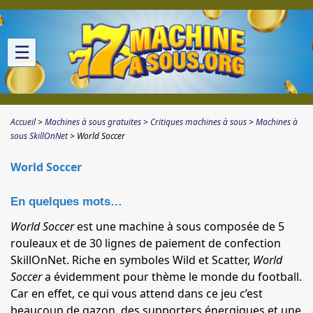
☰
Accueil
Machines à sous gratuites
Critiques machines à sous
Machines à
sous SkillOnNet
World Soccer
World Soccer
En quelques mots…
World Soccer
est une machine à sous composée de 5
rouleaux et de 30 lignes de paiement de confection
SkillOnNet. Riche en symboles Wild et Scatter,
World
Soccer
a évidemment pour thème le monde du football.
Car en effet, ce qui vous attend dans ce jeu c’est
beaucoup de gazon, des supporters énergiques et une